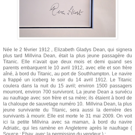
Née le 2 février 1912 , Elizabeth Gladys Dean, qui signera
plus tard Millvina Dean, était la plus jeune passagère du
Titanic. Elle n'avait que deux mois et demi quand ses
parents embarquent le 10 avril 1912, avec elle et son frère
aîné, à bord du Titanic, au port de Southhampton. Le navire
a frappé un iceberg le soir du 14 avril 1912. Le Titanic
coulera dans la nuit du 15 avril; environ 1500 passagers
mourront, environ 700 survivront. La jeune Dean a survécu
au naufrage avec son frère et sa mère; ils étaient à bord de
la chaloupe de sauvetage numéro 10. Millvina Dean, la plus
jeune survivante du Titanic, sera aussi la dernière des
survivants à mourir. Elle est morte le 31 mai 2009. On voit
ici la petite Millvina avec sa maman, à bord du navire
Adriatic, qui les ramène en Angleterre après le naufrage (
Source : Ebay, avec la permission du vendeur ) :