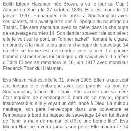
Edith Eileen Haisman, née Brown, a vu le jour au Cap (
Afrique du Sud ) le 27 octobre 1896. Elle est morte le 10
janvier 1997. Embarquée elle aussi à Southampton avec
ses parents, elle avait quinze ans à l'époque du naufrage du
Titanic. Elle sera secourue avec sa mère dans la chaloupe
de sauvetage numéro 14. Son dernier souvenir de son père :
elle le voit sur le pont, en "dinner jacket" , fumant le cigare,
un brandy à la main, alors que la chaloupe de sauvetage 14
où elle se trouve est descendue vers la mer. Le pauvre
homme est mort mais tout indique qu'il savait vivre. La mère
d'Edith Eileen se remariera le 10 juin 1917 avec monsieur
Frederick Thankful Haisman.
Eva Miriam Hart est née le 31 janvier 1905. Elle n'a que sept
ans lorsque elle embarque avec ses parents, au port de
Southampton, à bord du Titanic. Elle raconte que sa mère
était inquiète de s'embarquer à bord de ce navire, réputé
insubmersible; elle y voyait un défi lancé à Dieu. La nuit du
naufrage, son père l'enveloppe dans une couverture et
l'embarque à bord du bateau de sauvetage 14 en lui disant
de "tenir la main de maman et d'être une bonne fille". Eva
Miriam Hart ne reverra jamais son père. Elle mourra le 14