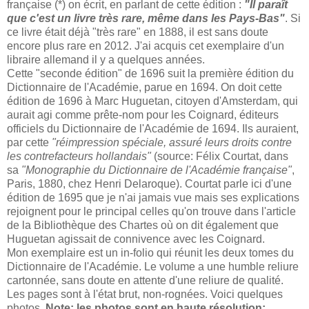
française (*) on écrit, en parlant de cette édition :
"Il paraît
que c'est un livre très rare, même dans les Pays-Bas"
. Si
ce livre était déjà "très rare" en 1888, il est sans doute
encore plus rare en 2012. J'ai acquis cet exemplaire d'un
libraire allemand il y a quelques années.
Cette "seconde édition" de 1696 suit la première édition du
Dictionnaire de l'Académie, parue en 1694. On doit cette
édition de 1696 à Marc Huguetan, citoyen d'Amsterdam, qui
aurait agi comme prête-nom pour les Coignard, éditeurs
officiels du Dictionnaire de l'Académie de 1694. Ils auraient,
par cette
"réimpression spéciale, assuré leurs droits contre
les contrefacteurs hollandais"
(source: Félix Courtat, dans
sa
"Monographie du Dictionnaire de l'Académie française"
,
Paris, 1880, chez Henri Delaroque). Courtat parle ici d'une
édition de 1695 que je n'ai jamais vue mais ses explications
rejoignent pour le principal celles qu'on trouve dans l'article
de la Bibliothèque des Chartes où on dit également que
Huguetan agissait de connivence avec les Coignard.
Mon exemplaire est un in-folio qui réunit les deux tomes du
Dictionnaire de l'Académie. Le volume a une humble reliure
cartonnée, sans doute en attente d'une reliure de qualité.
Les pages sont à l'état brut, non-rognées. Voici quelques
photos.
Note: les photos sont en haute résolution;