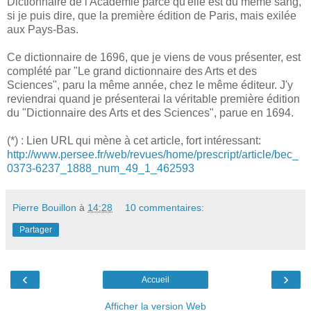
Dictionnaire de l'Académie parce qu'elle est du même sang,
si je puis dire, que la première édition de Paris, mais exilée
aux Pays-Bas.
Ce dictionnaire de 1696, que je viens de vous présenter, est
complété par "Le grand dictionnaire des Arts et des
Sciences", paru la même année, chez le même éditeur. J'y
reviendrai quand je présenterai la véritable première édition
du "Dictionnaire des Arts et des Sciences", parue en 1694.
(*) : Lien URL qui mène à cet article, fort intéressant:
http://www.persee.fr/web/revues/home/prescript/article/bec_
0373-6237_1888_num_49_1_462593
Pierre Bouillon
à
14:28
10 commentaires:
Partager
‹
›
Accueil
Afficher la version Web