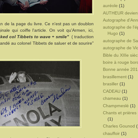
auréole
(1)
AUTHEUR devien
Autographe d'Ann
an de la page du livre. Ce n'est pas un doublon
autographe de l'é
nale qui coiffe l'article. On voit qu'Armen, ici,
Hugo
(1)
 asked col Tibbets to wave + smile"
( traduction
autographe de Sa
emandé au colonel Tibbets de saluer et de sourire"
autographe de Vi
Bible du XIIIe sièc
boire à rouge bor
Bonne année 201
brasillement
(1)
brasiller
(1)
CADEAU
(1)
chameau
(1)
Champmeslé
(1)
Chants et prières 
(1)
Charles Gounod
(
chauffoir
(1)