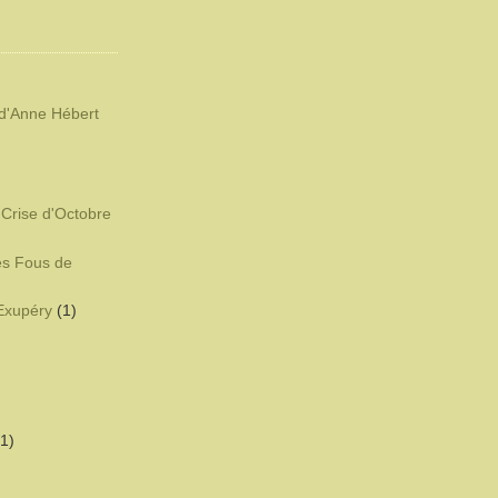
d'Anne Hébert
)
 Crise d'Octobre
es Fous de
-Exupéry
(1)
(1)