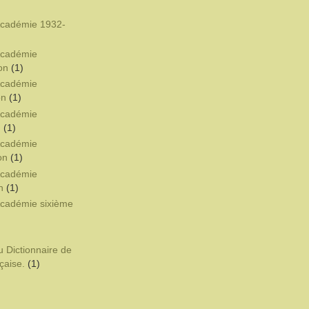
'Académie 1932-
'Académie
on
(1)
'Académie
on
(1)
'Académie
n
(1)
'Académie
on
(1)
'Académie
n
(1)
'Académie sixième
u Dictionnaire de
çaise.
(1)