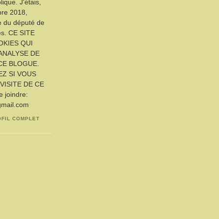
ique. J'étais,
bre 2018,
ue du député de
es. CE SITE
OKIES QUI
ANALYSE DE
CE BLOGUE.
EZ SI VOUS
VISITE DE CE
joindre:
gmail.com
OFIL COMPLET