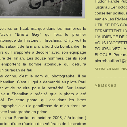
Hudon Parole Publ
jusqu'au 1er octo
conseiller politiq
Vanier-Les Rivièr
UTILISE DES CO
voit ici, en haut, marque dans les mémoires le
PERMETTENT L'
l'avion
"Enola Gay"
qui fera le premier
L'AUDIENCE DE 
omique de l'histoire : Hiroshima. On y voit le
VOUS L'ACCEPT
ets, saluant de la main, à bord du bombardier, le
POURSUIVEZ LA 
rs qu'il s'apprête à décoller avec son équipage
BLOGUE. Pour me 
aire de Tinian. Les douze hommes, car ils sont
pierrebouillon1@
 emportent la bombe atomique qui détruira
AFFICHER MON PR
un ouragan de feu.
ns connu, c'est le nom du photographe. Il se
mlian. C'est lui qui a demandé au pilote Paul
MEMBRES
r et de sourire pour la postérité. Sur l'envoi
sieur Shamlian a précisé que la photo a été
M. De cette photo, qui est dans les livres
hotographe a eu la gentillesse de m'en tirer une
 avec l'autographe en prime.
onsieur Shamlian en octobre 2005, à Arlington (
occasion d'une réunion des vétérans de l'escadron