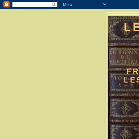
L
FR
LE