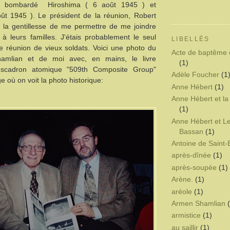
a bombardé Hiroshima ( 6 août 1945 ) et
ût 1945 ). Le président de la réunion, Robert
u la gentillesse de me permettre de me joindre
à leurs familles. J'étais probablement le seul
LIBELLÉS
e réunion de vieux soldats. Voici une photo du
Acte de baptême 
amlian et de moi avec, en mains, le livre
(1)
l'escadron atomique "509th Composite Group"
Adèle Foucher
(1
e où on voit la photo historique:
Anne Hébert
(1)
Anne Hébert et la
(1)
Anne Hébert et L
Bassan
(1)
Antoine de Saint
après-dînée
(1)
après-soupée
(1)
Arène.
(1)
aréole
(1)
Armen Shamlian
armistice
(1)
au saillir
(1)