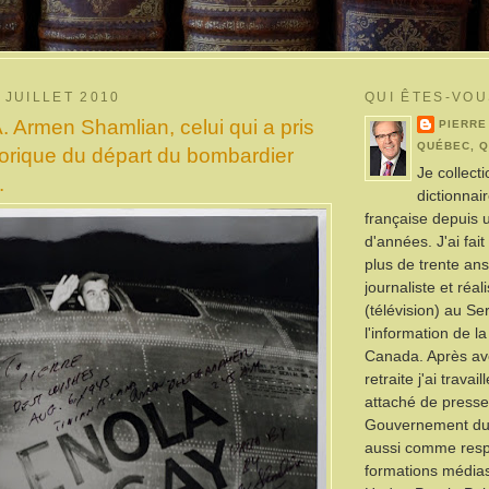
 JUILLET 2010
QUI ÊTES-VOU
Armen Shamlian, celui qui a pris
PIERRE
QUÉBEC, 
torique du départ du bombardier
Je collect
.
dictionnai
française depuis 
d'années. J'ai fai
plus de trente a
journaliste et réal
(télévision) au Se
l'information de l
Canada. Après avo
retraite j'ai trava
attaché de presse
Gouvernement du
aussi comme res
formations média