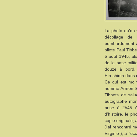
La photo qu'on 
décollage de 
bombardement at
pilote Paul Tibb
6 août 1945, alo
de la base milit
douze à bord,
Hiroshima dans 
Ce qui est moi
nomme Armen Sha
Tibbets de salue
autographe mon
prise à 2h45 A
d'histoire, le p
copie originale,
J'ai rencontré m
Virginie ), à l'