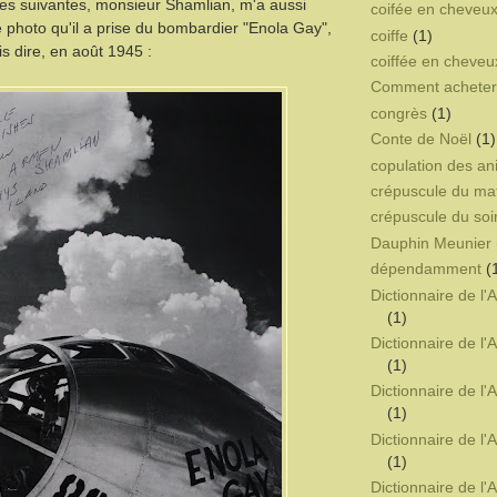
es suivantes, monsieur Shamlian, m'a aussi
coifée en cheveux
 photo qu'il a prise du bombardier "Enola Gay",
coiffe
(1)
is dire, en août 1945 :
coiffée en cheveu
Comment acheter 
congrès
(1)
Conte de Noël
(1)
copulation des a
crépuscule du ma
crépuscule du soi
Dauphin Meunier
dépendamment
(
Dictionnaire de l
(1)
Dictionnaire de l
(1)
Dictionnaire de l
(1)
Dictionnaire de l
(1)
Dictionnaire de l