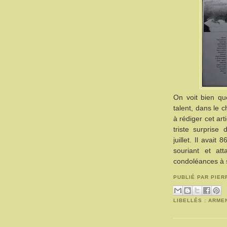
On voit bien q
talent, dans le 
à rédiger cet art
triste surprise 
juillet. Il avai
souriant et at
condoléances à s
PUBLIÉ PAR
PIER
LIBELLÉS :
ARME