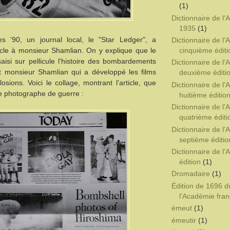
(1)
Dictionnaire de l
1935
(1)
s '90, un journal local, le "Star Ledger", a
Dictionnaire de l
cinquième éditi
icle à monsieur Shamlian. On y explique que le
isi sur pellicule l'histoire des bombardements
Dictionnaire de l
t monsieur Shamlian qui a développé les films
deuxième éditi
osions. Voici le collage, montrant l'article, que
Dictionnaire de l
e photographe de guerre :
huitième éditio
Dictionnaire de l
quatrième éditi
Dictionnaire de l
septième éditio
Dictionnaire de l
édition
(1)
Dromadaire
(1)
Édition de 1696 d
l'Académie fran
émeut
(1)
émeutir
(1)