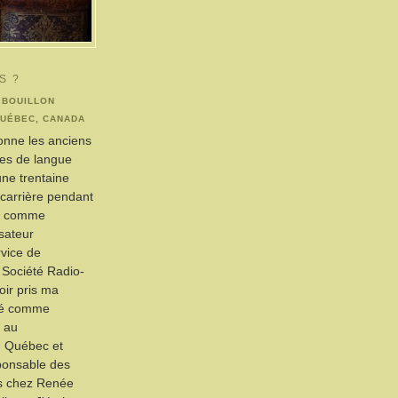
S ?
 BOUILLON
QUÉBEC, CANADA
ionne les anciens
res de langue
une trentaine
t carrière pendant
ns comme
isateur
rvice de
a Société Radio-
ir pris ma
illé comme
 au
 Québec et
ponsable des
s chez Renée