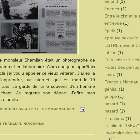
émond
(1)
énerver
(1)
Entre le zist et le 
entrevue
(1)
épelir
(1)
épreuve sexuelle
ESTRE devient 
fables
(1)
Faire ziste et zest
ue monsieur Shamlian était un photographe de
champ et en laboratoire. Alors que je m'apprêtais
Faites des perru
icle j'ai voulu appeler ce vieux vétéran. J'ai eu la
fièvre
(1)
d'apprendre, sur internet, qu'il est mort le 19
François Hotman 
t 86 ans. Je garde de lui le souvenir d'un homme
génital
(1)
tachant. Je regrette son départ. J'offre mes
grippe
(1)
a famille.
hasard
(1)
RE BOUILLON
À
17:12
6 COMMENTAIRES:
hazard
(1)
Hiroshima
(1)
N SHAMLIAN
,
HIROSHIMA
in-folio de 1554
(1
Invantaire des d
(1)