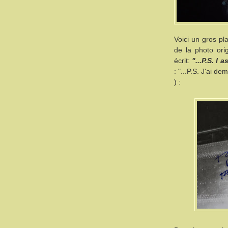
Voici un gros pl
de la photo origi
écrit:
"...P.S. I
: "...P.S. J'ai d
) :