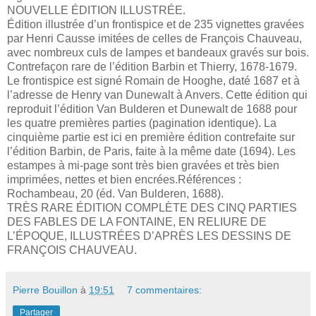
NOUVELLE ÉDITION ILLUSTRÉE.
Édition illustrée d’un frontispice et de 235 vignettes gravées
par Henri Causse imitées de celles de François Chauveau,
avec nombreux culs de lampes et bandeaux gravés sur bois.
Contrefaçon rare de l’édition Barbin et Thierry, 1678-1679.
Le frontispice est signé Romain de Hooghe, daté 1687 et à
l’adresse de Henry van Dunewalt à Anvers. Cette édition qui
reproduit l’édition Van Bulderen et Dunewalt de 1688 pour
les quatre premières parties (pagination identique). La
cinquième partie est ici en première édition contrefaite sur
l’édition Barbin, de Paris, faite à la même date (1694). Les
estampes à mi-page sont très bien gravées et très bien
imprimées, nettes et bien encrées.Références :
Rochambeau, 20 (éd. Van Bulderen, 1688).
TRÈS RARE ÉDITION COMPLÈTE DES CINQ PARTIES
DES FABLES DE LA FONTAINE, EN RELIURE DE
L’ÉPOQUE, ILLUSTRÉES D’APRÈS LES DESSINS DE
FRANÇOIS CHAUVEAU.
Pierre Bouillon
à
19:51
7 commentaires:
Partager