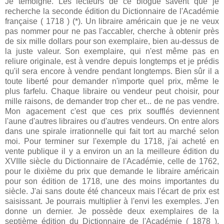
Je témoigne. Les lecteurs de ce blogue savent que je
recherche la seconde édition du Dictionnaire de l'Académie
française ( 1718 ) (*). Un libraire américain que je ne veux
pas nommer pour ne pas l'accabler, cherche à obtenir près
de six mille dollars pour son exemplaire, bien au-dessus de
la juste valeur. Son exemplaire, qui n'est même pas en
reliure originale, est à vendre depuis longtemps et je prédis
qu'il sera encore à vendre pendant longtemps. Bien sûr il a
toute liberté pour demander n'importe quel prix, même le
plus farfelu. Chaque libraire ou vendeur peut choisir, pour
mille raisons, de demander trop cher et... de ne pas vendre.
Mon agacement c'est que ces prix soufflés deviennent
l'aune d'autres libraires ou d'autres vendeurs. On entre alors
dans une spirale irrationnelle qui fait tort au marché selon
moi. Pour terminer sur l'exemple du 1718, j'ai acheté en
vente publique il y a environ un an la meilleure édition du
XVIIIe siècle du Dictionnaire de l'Académie, celle de 1762,
pour le dixième du prix que demande le libraire américain
pour son édition de 1718, une des moins importantes du
siècle. J'ai sans doute été chanceux mais l'écart de prix est
saisissant. Je pourrais multiplier à l'envi les exemples. J'en
donne un dernier. Je possède deux exemplaires de la
septième édition du Dictionnaire de l'Académie ( 1878 ),