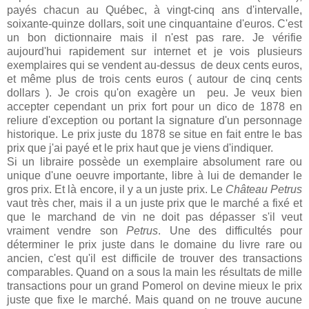
payés chacun au Québec, à vingt-cinq ans d'intervalle,
soixante-quinze dollars, soit une cinquantaine d'euros. C'est
un bon dictionnaire mais il n'est pas rare. Je vérifie
aujourd'hui rapidement sur internet et je vois plusieurs
exemplaires qui se vendent au-dessus de deux cents euros,
et même plus de trois cents euros ( autour de cinq cents
dollars ). Je crois qu'on exagère un peu. Je veux bien
accepter cependant un prix fort pour un dico de 1878 en
reliure d'exception ou portant la signature d'un personnage
historique. Le prix juste du 1878 se situe en fait entre le bas
prix que j'ai payé et le prix haut que je viens d'indiquer.
Si un libraire possède un exemplaire absolument rare ou
unique d'une oeuvre importante, libre à lui de demander le
gros prix. Et là encore, il y a un juste prix. Le
Château Petrus
vaut très cher, mais il a un juste prix que le marché a fixé et
que le marchand de vin ne doit pas dépasser s'il veut
vraiment vendre son
Petrus
. Une des difficultés pour
déterminer le prix juste dans le domaine du livre rare ou
ancien, c'est qu'il est difficile de trouver des transactions
comparables. Quand on a sous la main les résultats de mille
transactions pour un grand Pomerol on devine mieux le prix
juste que fixe le marché. Mais quand on ne trouve aucune