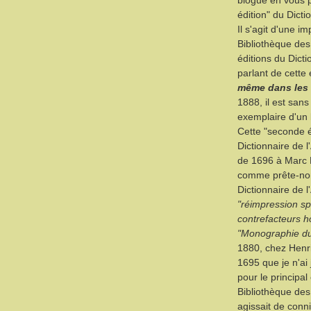
blogue en vous 
édition" du Dict
Il s'agit d'une i
Bibliothèque des
éditions du Dicti
parlant de cette 
même dans les
1888, il est sans
exemplaire d'un 
Cette "seconde é
Dictionnaire de 
de 1696 à Marc H
comme prête-nom 
Dictionnaire de l
"réimpression spé
contrefacteurs h
"Monographie du 
1880, chez Henri
1695 que je n'ai
pour le principal
Bibliothèque de
agissait de conn