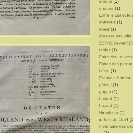
émond
(1)
énerver
(1)
Entre le zist et le 
entrevue
(1)
épelir
(1)
épreuve sexuelle
ESTRE devient 
fables
(1)
Faire ziste et zest
Faites des perru
fièvre
(1)
François Hotman 
génital
(1)
grippe
(1)
hasard
(1)
hazard
(1)
Hiroshima
(1)
in-folio de 1554
(1
Invantaire des d
(1)