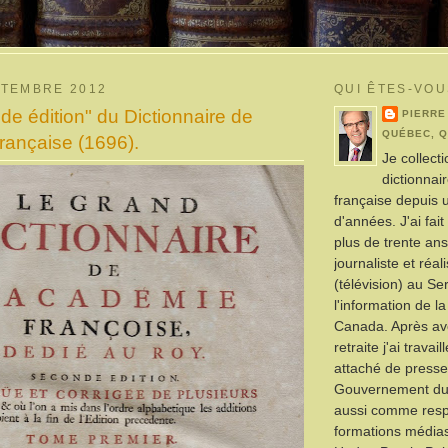
PTEMBRE 2012
QUI ÊTES-VOU
e édition" du Dictionnaire de
PIERRE
QUÉBEC, 
rançaise (1696).
Je collect
dictionnai
française depuis 
d'années. J'ai fai
plus de trente a
journaliste et réal
(télévision) au Se
l'information de l
Canada. Après avo
retraite j'ai trava
attaché de presse
Gouvernement du
aussi comme res
formations média