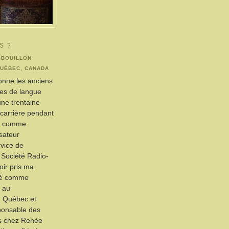
S ?
 BOUILLON
QUÉBEC, CANADA
ionne les anciens
res de langue
une trentaine
t carrière pendant
ns comme
isateur
rvice de
a Société Radio-
ir pris ma
illé comme
 au
 Québec et
ponsable des
s chez Renée