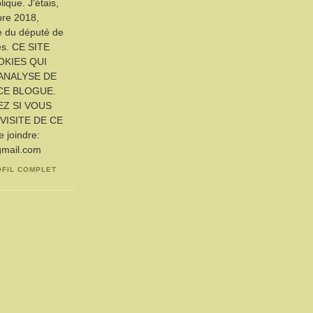
ique. J'étais,
bre 2018,
ue du député de
es. CE SITE
OKIES QUI
ANALYSE DE
CE BLOGUE.
EZ SI VOUS
VISITE DE CE
joindre:
gmail.com
OFIL COMPLET