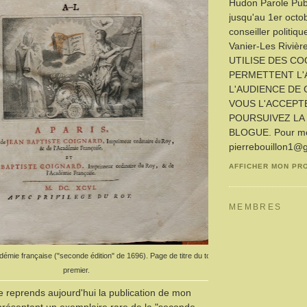
Hudon Parole Publ
jusqu'au 1er octo
conseiller politiq
Vanier-Les Rivièr
UTILISE DES CO
PERMETTENT L'
L'AUDIENCE DE 
VOUS L'ACCEPT
POURSUIVEZ LA 
BLOGUE. Pour me 
pierrebouillon1@
AFFICHER MON PR
MEMBRES
adémie française ("seconde édition" de 1696). Page de titre du tome
premier.
je reprends aujourd'hui la publication de mon