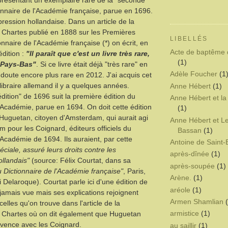
présentant un exemplaire rare de la "seconde
ionnaire de l'Académie française, parue en 1696.
mpression hollandaise. Dans un article de la
 Chartes publié en 1888 sur les Premières
LIBELLÉS
onnaire de l'Académie française (*) on écrit, en
Acte de baptême 
édition :
"Il paraît que c'est un livre très rare,
(1)
 Pays-Bas"
. Si ce livre était déjà "très rare" en
Adèle Foucher
(1
 doute encore plus rare en 2012. J'ai acquis cet
libraire allemand il y a quelques années.
Anne Hébert
(1)
dition" de 1696 suit la première édition du
Anne Hébert et la
l'Académie, parue en 1694. On doit cette édition
(1)
uguetan, citoyen d'Amsterdam, qui aurait agi
Anne Hébert et L
pour les Coignard, éditeurs officiels du
Bassan
(1)
'Académie de 1694. Ils auraient, par cette
Antoine de Saint
ciale, assuré leurs droits contre les
après-dînée
(1)
ollandais"
(source: Félix Courtat, dans sa
après-soupée
(1)
Dictionnaire de l'Académie française"
, Paris,
Arène.
(1)
 Delaroque). Courtat parle ici d'une édition de
aréole
(1)
 jamais vue mais ses explications rejoignent
Armen Shamlian
 celles qu'on trouve dans l'article de la
armistice
(1)
s Chartes où on dit également que Huguetan
ivence avec les Coignard.
au saillir
(1)