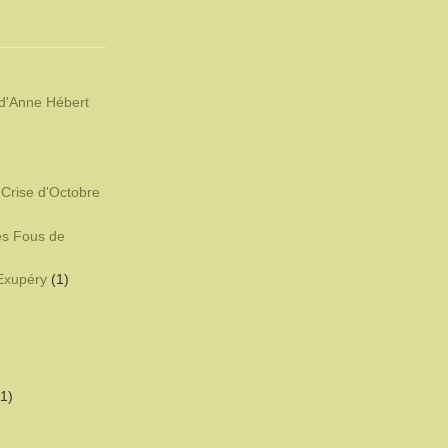
d'Anne Hébert
)
 Crise d'Octobre
es Fous de
-Exupéry
(1)
(1)