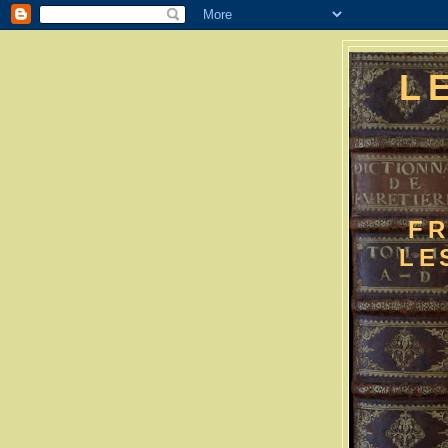
L
FR
LE