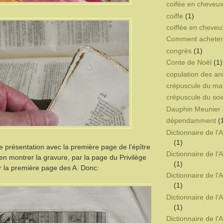
coifée en cheveux
coiffe
(1)
coiffée en cheveu
Comment acheter 
congrès
(1)
Conte de Noël
(1)
copulation des a
crépuscule du ma
crépuscule du soi
Dauphin Meunier
dépendamment
(
Dictionnaire de l
(1)
e présentation avec la première page de l'épître
Dictionnaire de l
 en montrer la gravure, par la page du Privilège
(1)
ar la première page des A. Donc:
Dictionnaire de l
(1)
Dictionnaire de l
(1)
Dictionnaire de l