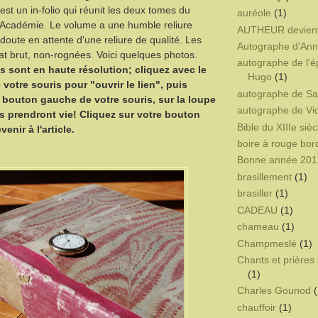
st un in-folio qui réunit les deux tomes du
auréole
(1)
l'Académie. Le volume a une humble reliure
AUTHEUR devien
doute en attente d'une reliure de qualité. Les
Autographe d'Ann
tat brut, non-rognées. Voici quelques photos.
autographe de l'é
s sont en haute résolution; cliquez avec le
Hugo
(1)
votre souris pour "ouvrir le lien", puis
autographe de Sa
e bouton gauche de votre souris, sur la loupe
autographe de Vi
es prendront vie! Cliquez sur votre bouton
Bible du XIIIe sièc
enir à l'article.
boire à rouge bor
Bonne année 201
brasillement
(1)
brasiller
(1)
CADEAU
(1)
chameau
(1)
Champmeslé
(1)
Chants et prières 
(1)
Charles Gounod
(
chauffoir
(1)