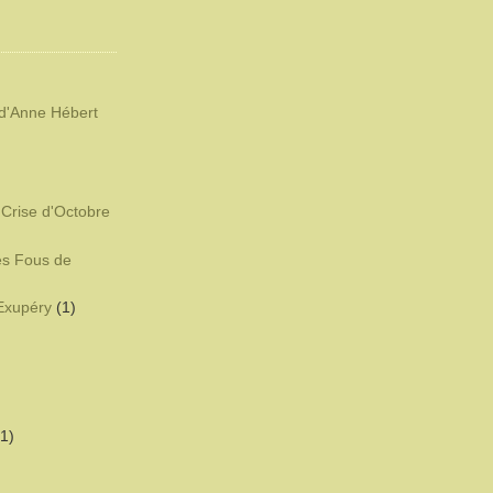
d'Anne Hébert
)
 Crise d'Octobre
es Fous de
-Exupéry
(1)
(1)