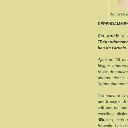
Dict. de l'Ac
DÉPENDAMMENT.
Cet article a
"Dépendamment
bas de l'article
Ajout du 24 nov
blogue montrent
révisé de nouvea
photos tirées
"dépendamment" 
J'ai souvent lu
pas français. Je
voit pas un mo
excellent dicti
diffusion, celà
français. Les di