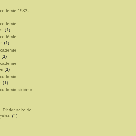
'Académie 1932-
'Académie
on
(1)
'Académie
on
(1)
'Académie
n
(1)
'Académie
on
(1)
'Académie
n
(1)
'Académie sixième
u Dictionnaire de
çaise.
(1)