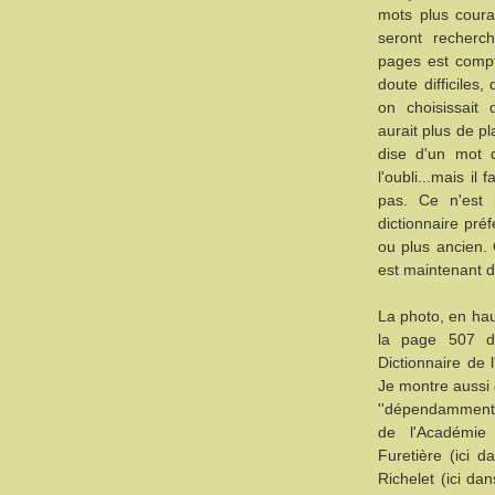
mots plus coura
seront recherc
pages est compté
doute difficiles,
on choisissait
aurait plus de pl
dise d'un mot q
l'oubli...mais il
pas. Ce n'est
dictionnaire préf
ou plus ancien. 
est maintenant d
La photo, en hau
la page 507 d
Dictionnaire de 
Je montre aussi 
''dépendamment'
de l'Académie 
Furetière (ici d
Richelet (ici da