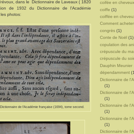
Trévoux, dans le Dictionnaire de Laveaux ( 1820
coifée en cheveux
ition de 1932 du Dictionnaire de l'Académie
coiffe
(1)
 les photos:
coiffée en cheveu
Comment acheter 
congrès
(1)
Conte de Noël
(1)
copulation des a
crépuscule du ma
crépuscule du soi
Dauphin Meunier
dépendamment
(
Dictionnaire de l
(1)
Dictionnaire de l
(1)
Dictionnaire de l
ctionnaire de l'Académie française (1694), tome second.
(1)
Dictionnaire de l
(1)
Dictionnaire de l