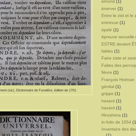
émond
(1)
énerver
(1)
Entre le zist et le 
entrevue
(1)
épelir
(1)
épreuve sexuelle
ESTRE devient 
fables
(1)
Faire ziste et zest
Faites des perru
fièvre
(1)
François Hotman 
génital
(1)
t (sic), Dictionnaire de Furetière, édition de 1701.
grippe
(1)
hasard
(1)
hazard
(1)
Hiroshima
(1)
in-folio de 1554
(1
Invantaire des d
(1)