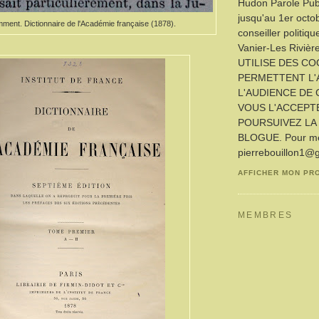
Hudon Parole Publ
jusqu'au 1er octo
ent. Dictionnaire de l'Académie française (1878).
conseiller politiq
Vanier-Les Rivièr
UTILISE DES CO
PERMETTENT L'
L'AUDIENCE DE 
VOUS L'ACCEPT
POURSUIVEZ LA 
BLOGUE. Pour me 
pierrebouillon1@
AFFICHER MON PR
MEMBRES