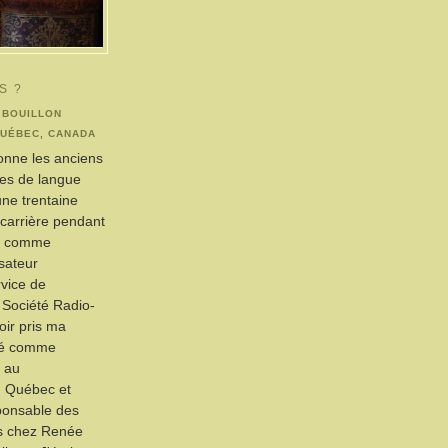
S ?
 BOUILLON
QUÉBEC, CANADA
ionne les anciens
res de langue
une trentaine
t carrière pendant
ns comme
isateur
rvice de
a Société Radio-
ir pris ma
illé comme
 au
 Québec et
ponsable des
s chez Renée