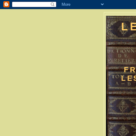
L
FR
LE