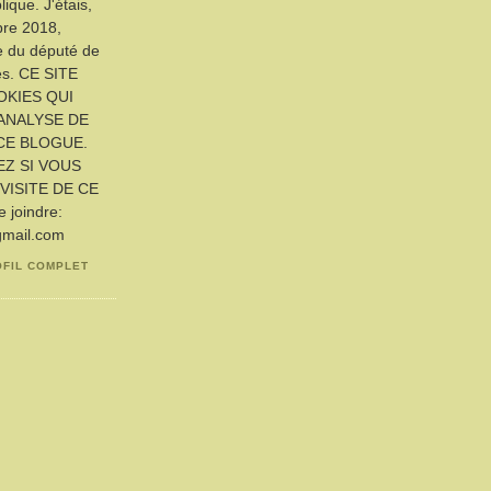
ique. J'étais,
bre 2018,
ue du député de
es. CE SITE
OKIES QUI
ANALYSE DE
CE BLOGUE.
EZ SI VOUS
VISITE DE CE
joindre:
gmail.com
OFIL COMPLET