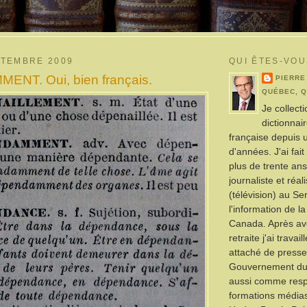
PTEMBRE 2009
QUI ÊTES-VOU
NT. Oui, bien français.
PIERRE
QUÉBEC, 
Je collect
dictionnai
française depuis 
d'années. J'ai fai
plus de trente a
journaliste et réal
(télévision) au Se
l'information de l
Canada. Après avo
retraite j'ai trava
attaché de presse
Gouvernement du
aussi comme res
formations média