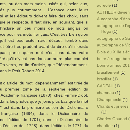
nts, ou des mots moins usités qui, selon eux,
auréole
(1)
hés plus couramment . L'espace dans leurs
AUTHEUR devien
 et les éditeurs doivent faire des choix, sans
Autographe d'Ann
 que je respecte. Il faut dire, en souriant, que si
autographe de l'é
 d'inclure un peu moins de mots anglais on
Hugo
(1)
ace pour les mots français. C'est très bien qu'on
autographe de Sa
u'il est peu usité, rare, désuet, tombé dans
autographe de Vi
 faut être très prudent avant de dire qu'il n'existe
Bible du XIIIe sièc
 pas parce qu'un mot n'est pas dans votre
éré qu'il n'y est pas dans un autre, plus complet
boire à rouge bor
On verra, en fin d'article, que "dépendamment"
Bonne année 201
ans le Petit Robert 2014.
brasillement
(1)
brasiller
(1)
t d'article, du mot ''dépendamment'' est tirée de
CADEAU
(1)
u premier tome de la septième édition du
chameau
(1)
l'Académie française (1878), chez Firmin-Didot.
Champmeslé
(1)
dans les photos que je joins plus bas que le mot
Chants et prières 
' est dans la première édition du Dictionnaire
(1)
française (1694), dans le Dictionnaire de
Charles Gounod
(
ans l'édition de 1701), dans le Dictionnaire de
chauffoir
(1)
ns l'édition de 1728), dans l'édition de 1771 du