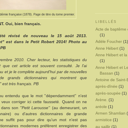
adémie française (1878). Page de titre du tome premier.
LIBELLÉS
 Oui, bien français.
Acte de baptême 
(1)
 été révisé de nouveau le 15 août 2013.
Adèle Foucher
(1
" est dans le Petit Robert 2014! Photo au
. PB
Anne Hébert
(1)
Anne Hébert et la
embre 2010. Cher lecteur, les statistiques du
(1)
 que cet article est souvent consulté. Je l'ai
Anne Hébert et L
u et je le complète aujourd'hui par de nouvelles
Bassan
(1)
 de grands dictionnaires qui montrent que
Antoine de Saint
est très français. PB
après-dînée
(1)
après-soupée
(1)
 ou entendu que le mot ''dépendamment'' n'est
Arène.
(1)
 veux corriger ici cette fausseté. Quand on ne
aréole
(1)
t dans son
''Petit Larousse''
(au demeurant, un
Armen Shamlian
onnaire) ou d'autres dictionnaires de grande
 ne suffit pas pour dire qu'un mot n'est pas
armistice
(1)
ctionnaires modernes préfèrent enregistrer des
au saillir
(1)