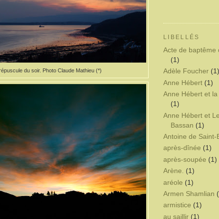
LIBELLÉS
Acte de baptême 
(1)
épuscule du soir. Photo Claude Mathieu (*)
Adèle Foucher
(1
Anne Hébert
(1)
Anne Hébert et la
(1)
Anne Hébert et L
Bassan
(1)
Antoine de Saint
après-dînée
(1)
après-soupée
(1)
Arène.
(1)
aréole
(1)
Armen Shamlian
armistice
(1)
au saillir
(1)