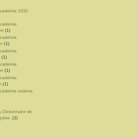
'Académie 1932-
'Académie
on
(1)
'Académie
on
(1)
'Académie
n
(1)
'Académie
on
(1)
'Académie
n
(1)
'Académie sixième
u Dictionnaire de
çaise.
(1)