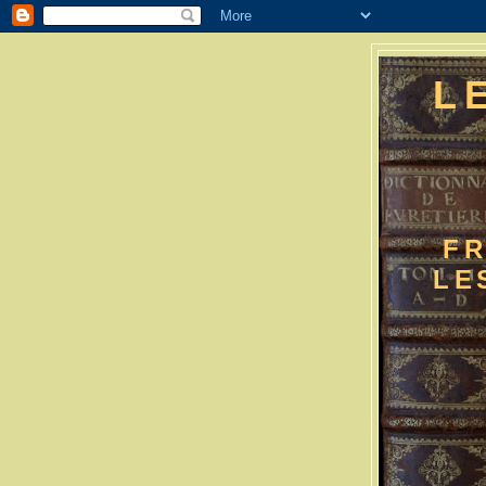
L
FR
LE