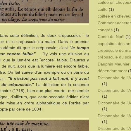
coifée en cheveux
coiffe
(1)
coiffée en cheveu
Comment acheter 
congrès
(1)
ans cette définition, de deux crépuscules : le
Conte de Noël
(1)
oir et le crépuscule du matin. Dans le premier
copulation des a
cadémie dit que le crépuscule, c'est
"le temps
crépuscule du ma
est encore faible"
. J'y vois une allusion au
crépuscule du soi
u que la lumière est "encore" faible. D'autres y
Dauphin Meunier
 de nuit, alors que la lumière est encore faible,
dépendamment
(
dre. On fait suivre d'un exemple où on parle du
Dictionnaire de l
oir :
"Il n'estoit pas tout-à-fait nuit, il y avoit
(1)
 de crépuscule."
La définition de la seconde
Dictionnaire de l
onnaire (1718), bien que plus courte, me semble
(1)
igne, d'ailleurs, que cette seconde édition n'est
Dictionnaire de l
le mise en ordre alphabétique de l'ordre par
(1)
opté par celle de 1694 :
Dictionnaire de l
(1)
Dictionnaire de l