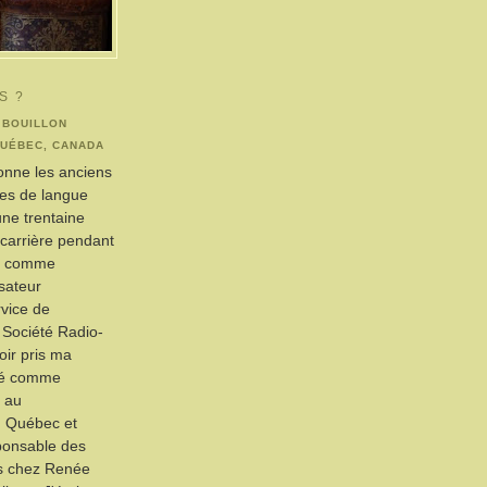
S ?
 BOUILLON
QUÉBEC, CANADA
ionne les anciens
res de langue
une trentaine
t carrière pendant
ns comme
isateur
rvice de
a Société Radio-
ir pris ma
illé comme
 au
 Québec et
ponsable des
s chez Renée