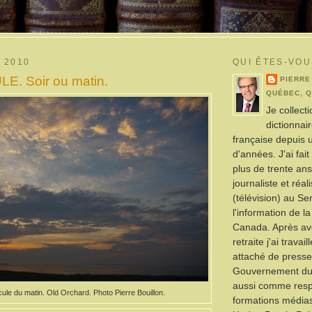
 2010
QUI ÊTES-VOU
. Soir ou matin.
PIERRE
QUÉBEC, 
Je collect
dictionnai
française depuis 
d'années. J'ai fai
plus de trente a
journaliste et réal
(télévision) au Se
l'information de l
Canada. Après avo
retraite j'ai trava
attaché de presse
Gouvernement du
aussi comme res
ule du matin. Old Orchard. Photo Pierre Bouillon.
formations média