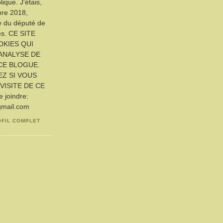
ique. J'étais,
bre 2018,
ue du député de
es. CE SITE
OKIES QUI
ANALYSE DE
CE BLOGUE.
EZ SI VOUS
VISITE DE CE
joindre:
gmail.com
OFIL COMPLET