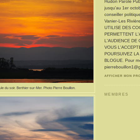
Hudon Parole Publ
jusqu'au 1er octo
conseiller politiq
Vanier-Les Rivièr
UTILISE DES CO
PERMETTENT L'
L'AUDIENCE DE 
VOUS L'ACCEPT
POURSUIVEZ LA 
BLOGUE. Pour me 
pierrebouillon1@
AFFICHER MON PR
e du soir. Berthier-sur-Mer. Photo Pierre Bouillon.
MEMBRES