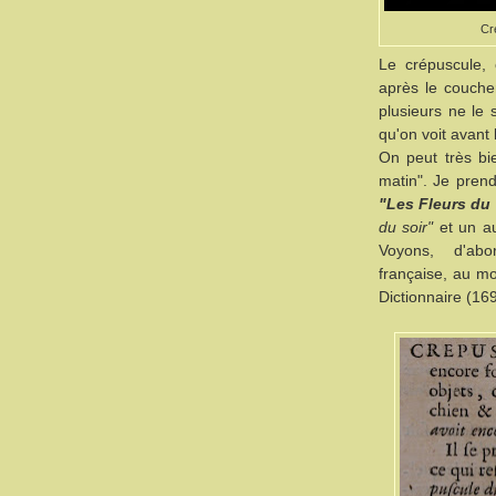
Cr
Le crépuscule, c
après le coucher
plusieurs ne le 
qu'on voit avant l
On peut très bi
matin". Je pren
"Les Fleurs du
du soir"
et un au
Voyons, d'abo
française, au mo
Dictionnaire (16