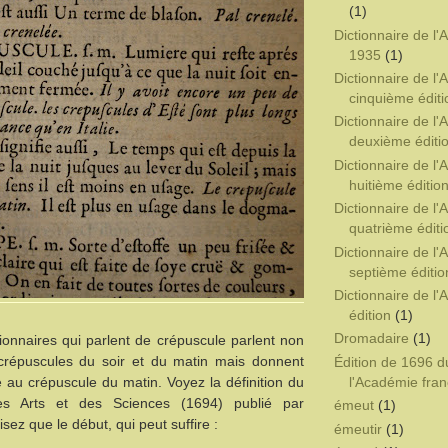
(1)
Dictionnaire de l
1935
(1)
Dictionnaire de l
cinquième éditi
Dictionnaire de l
deuxième éditi
Dictionnaire de l
huitième éditio
Dictionnaire de l
quatrième éditi
Dictionnaire de l
septième éditio
Dictionnaire de l
édition
(1)
Dromadaire
(1)
ionnaires qui parlent de crépuscule parlent non
crépuscules du soir et du matin mais donnent
Édition de 1696 d
l'Académie fran
té au crépuscule du matin. Voyez la définition du
des Arts et des Sciences (1694) publié par
émeut
(1)
isez que le début, qui peut suffire :
émeutir
(1)