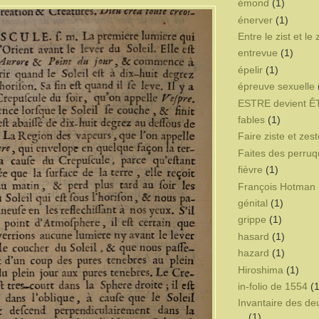
émond
(1)
énerver
(1)
Entre le zist et le 
entrevue
(1)
épelir
(1)
épreuve sexuelle
ESTRE devient 
fables
(1)
Faire ziste et zest
Faites des perru
fièvre
(1)
François Hotman 
génital
(1)
grippe
(1)
hasard
(1)
hazard
(1)
Hiroshima
(1)
in-folio de 1554
(1
Invantaire des d
(1)