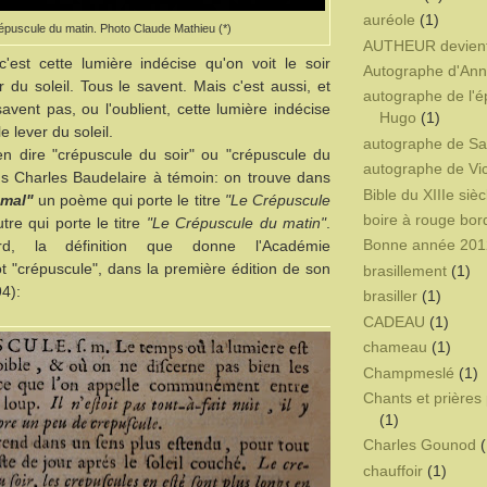
auréole
(1)
épuscule du matin. Photo Claude Mathieu (*)
AUTHEUR devien
'est cette lumière indécise qu'on voit le soir
Autographe d'Ann
 du soleil. Tous le savent. Mais c'est aussi, et
autographe de l'é
savent pas, ou l'oublient, cette lumière indécise
Hugo
(1)
e lever du soleil.
autographe de Sa
en dire "crépuscule du soir" ou "crépuscule du
autographe de Vi
ds Charles Baudelaire à témoin: on trouve dans
Bible du XIIIe sièc
 mal"
un poème qui porte le titre
"Le Crépuscule
boire à rouge bor
tre qui porte le titre
"Le Crépuscule du matin"
.
Bonne année 201
rd, la définition que donne l'Académie
t "crépuscule", dans la première édition de son
brasillement
(1)
94):
brasiller
(1)
CADEAU
(1)
chameau
(1)
Champmeslé
(1)
Chants et prières 
(1)
Charles Gounod
(
chauffoir
(1)