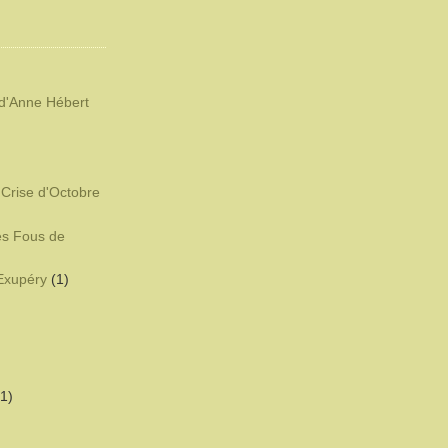
d'Anne Hébert
)
 Crise d'Octobre
es Fous de
-Exupéry
(1)
(1)