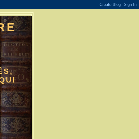
RE
E
ÉS,
QUI